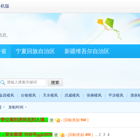
手机版
信息。
肃省
宁夏回族自治区
新疆维吾尔自治区
金昌楼凤
|
白银楼凤
|
天水楼凤
|
武威楼凤
|
张掖楼凤
|
平凉楼凤
|
酒泉
题
发帖时间
公寓到房间见到人满...
-
[回帖奖励
960
]
全靠谱 与你号ggk8899
-
[回帖奖励
400
]
...
2
3
4