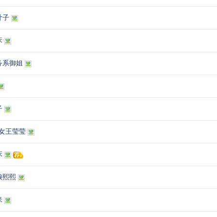
叶子
床
务系御姐
子
M女王莹莹
床
娘熙熙
米