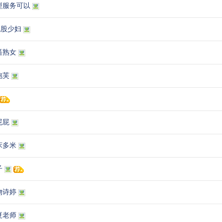
型服务可以
屁股少妇
逼熟女
泡芙
屁屁
床多米
子
物诗婷
夏老师