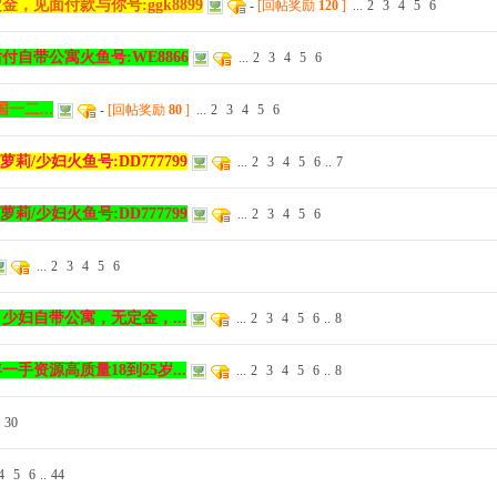
，见面付款与你号:ggk8899
-
[回帖奖励
120
]
...
2
3
4
5
6
付自带公寓火鱼号:WE8866
...
2
3
4
5
6
一二...
-
[回帖奖励
80
]
...
2
3
4
5
6
萝莉/少妇火鱼号:DD777799
...
2
3
4
5
6
..
7
萝莉/少妇火鱼号:DD777799
...
2
3
4
5
6
...
2
3
4
5
6
少妇自带公寓，无定金，...
...
2
3
4
5
6
..
8
手资源高质量18到25岁...
...
2
3
4
5
6
..
8
30
4
5
6
..
44