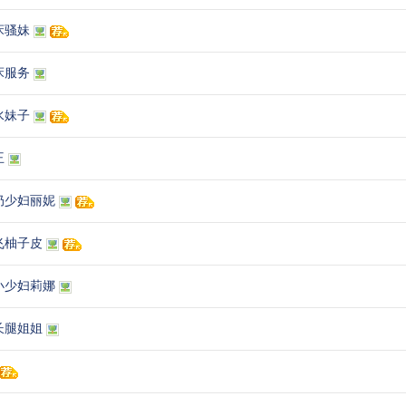
床骚妹
床服务
水妹子
王
奶少妇丽妮
飞柚子皮
小少妇莉娜
长腿姐姐