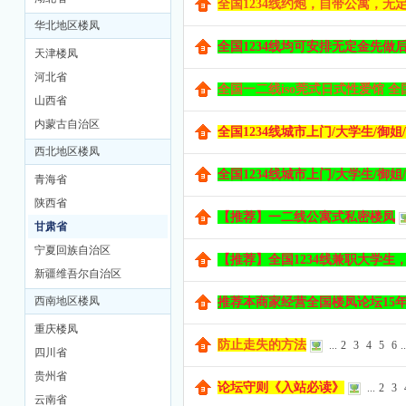
全国1234线约炮，自带公寓，无定金
华北地区楼凤
全国1234线均可安排无定金先做后
天津楼凤
河北省
全国一二线iso莞式日式性爱馆 全国
山西省
内蒙古自治区
全国1234线城市上门/大学生/御姐/
西北地区楼凤
全国1234线城市上门/大学生/御姐/
坊
青海省
陕西省
【推荐】一二线公寓式私密楼凤
甘肃省
宁夏回族自治区
【推荐】全国1234线兼职大学生，
新疆维吾尔自治区
西南地区楼凤
推荐本商家经营全国楼凤论坛15年一
重庆楼凤
防止走失的方法
...
2
3
4
5
6
..
四川省
贵州省
论坛守则《入站必读》
...
2
3
云南省