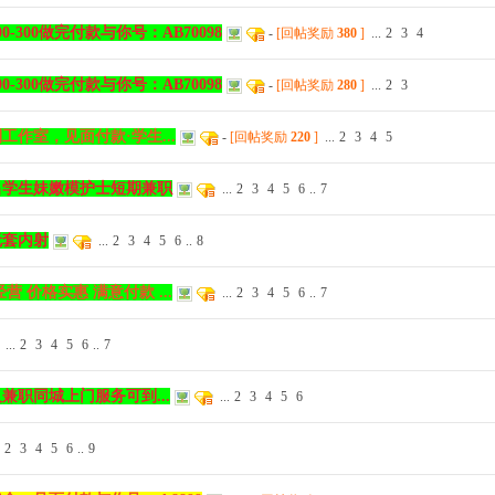
300做完付款与你号：AB70098
-
[回帖奖励
380
]
...
2
3
4
300做完付款与你号：AB70098
-
[回帖奖励
280
]
...
2
3
作室，见面付款·学生...
-
[回帖奖励
220
]
...
2
3
4
5
出学生妹嫩模护士短期兼职
...
2
3
4
5
6
..
7
无套内射
...
2
3
4
5
6
..
8
 价格实惠 满意付款 ...
...
2
3
4
5
6
..
7
...
2
3
4
5
6
..
7
职同城上门服务可到...
...
2
3
4
5
6
2
3
4
5
6
..
9