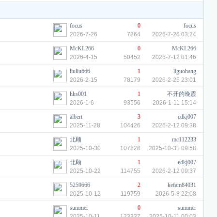
focus
0
focus
2026-7-26
7864
2026-7-26 03:24
McKL266
0
McKL266
2026-4-15
50452
2026-7-12 01:46
liuliu666
1
liguohang
2026-2-15
78179
2026-2-25 23:01
hhs001
1
不开的晚霞
2026-1-6
93556
2026-1-11 15:14
albert
3
edkj007
2025-11-28
104426
2026-2-12 09:38
北顾
1
mc112233
2025-10-30
107828
2025-10-31 09:58
北顾
1
edkj007
2025-10-22
114755
2026-2-12 09:37
5259666
2
kefam84031
2025-10-12
119759
2026-5-8 22:08
summer
0
summer
2025-10-11
123327
2025-10-11 00:03