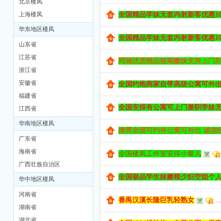
北京楼凤
上海楼凤
全国精品学妹无套内射新客优惠100-
M
华东地区楼凤
全国精品学妹无套内射新客优惠100-
山东省
江苏省
同城优质精品短期嫩妹支持上门到工
浙江省
安徽省
全国约炮商家自带高级公寓可外
福建省
全国安排有公寓可上门兼职学妹
江西省
品
华南地区楼凤
推荐全国可约有公寓可外出 诚信经营
广东省
海南省
全国楼凤工作室安排小黎儿
广西壮族自治区
全国极品学生妹嫩模少妇空姐个人兼
华中地区楼凤
河南省
番禺汉溪长隆巨乳轻熟女
...
湖南省
茶
湖北省