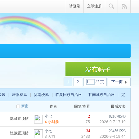
请登录
立即注册
1
2
/ 2 页
下一页
楼凤
|
庆阳楼凤
|
陇南楼凤
|
临夏回族自治州
|
甘南藏族自治州
|
定
新窗
作者
回复/查看
最后发表
小七
2
821678543
隐藏置顶帖
4 小时前
75
2026-9-7 17:19
小七
34
1234561223
隐藏置顶帖
3 天前
2433
2026-9-4 19:44