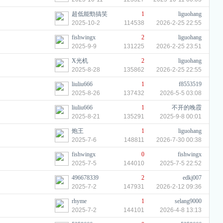
超低能勁搞笑
1
liguohang
2025-10-2
114538
2026-2-25 22:55
fishwingx
2
liguohang
2025-9-9
131225
2026-2-25 23:51
X光机
2
liguohang
2025-8-28
135862
2026-2-25 22:55
liuliu666
1
f8553519
2025-8-26
137432
2026-5-5 03:08
liuliu666
1
不开的晚霞
2025-8-21
135291
2025-9-8 00:01
炮王
1
liguohang
2025-7-6
148811
2026-7-30 00:38
fishwingx
0
fishwingx
2025-7-5
144010
2025-7-5 22:52
496678339
2
edkj007
2025-7-2
147931
2026-2-12 09:36
rhyme
1
selang9000
2025-7-2
144101
2026-4-8 13:13