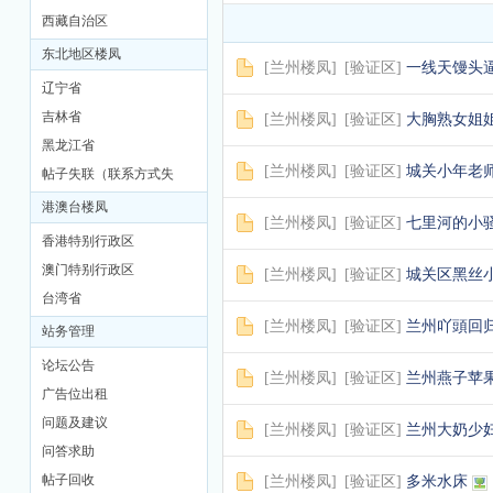
西藏自治区
东北地区楼凤
[
兰州楼凤
]
[
验证区
]
一线天馒头
辽宁省
吉林省
[
兰州楼凤
]
[
验证区
]
大胸熟女姐
黑龙江省
[
兰州楼凤
]
[
验证区
]
城关小年老
帖子失联（联系方式失
联）
港澳台楼凤
[
兰州楼凤
]
[
验证区
]
七里河的小
香港特别行政区
澳门特别行政区
[
兰州楼凤
]
[
验证区
]
城关区黑丝
台湾省
[
兰州楼凤
]
[
验证区
]
兰州吖頭回
站务管理
论坛公告
[
兰州楼凤
]
[
验证区
]
兰州燕子苹
广告位出租
问题及建议
[
兰州楼凤
]
[
验证区
]
兰州大奶少
问答求助
帖子回收
[
兰州楼凤
]
[
验证区
]
多米水床