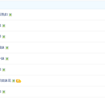
逼熟妇
姐
师
骚妹
小妹
归
果姐妹花
妇