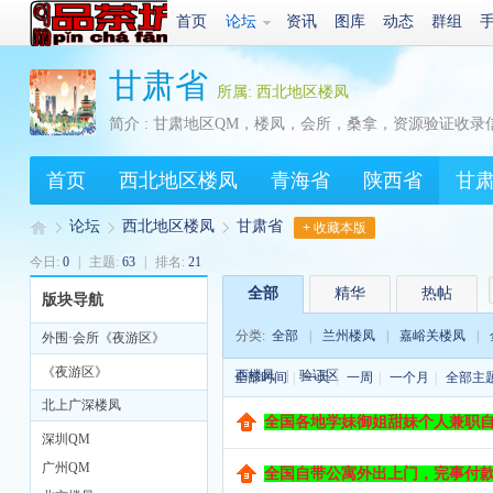
首页
论坛
资讯
图库
动态
群组
甘肃省
所属: 西北地区楼凤
简介 : 甘肃地区QM，楼凤，会所，桑拿，资源验证收录
首页
西北地区楼凤
青海省
陕西省
甘
论坛
西北地区楼凤
甘肃省
+ 收藏本版
今日:
0
|
主题:
63
|
排名:
21
全部
精华
热帖
版块导航
Q
»
›
›
分类:
全部
|
兰州楼凤
|
嘉峪关楼凤
|
外围·会所《夜游区》
《夜游区》
西楼凤
|
验证区
全部时间
|
一天
|
一周
|
一个月
|
全部主
北上广深楼凤
全国各地学妹御姐甜妹个人兼职自带
深圳QM
广州QM
全国自带公寓外出上门，完事付款，安