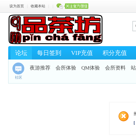
设为首页
|
收藏本站
|
|
论坛
每日签到
VIP充值
积分充值
夜游推荐
会所体验
QM体验
会所资料
站
社区