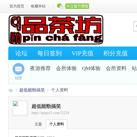
设为首页
|
收藏本站
|
|
论坛
每日签到
VIP充值
积分充值
夜游推荐
会所体验
QM体验
会所资料
站
社区
超低能勁搞笑
个人资料
超低能勁搞笑
https://qmpcf1.com/?1224
Q
›
›
主题
个人资料