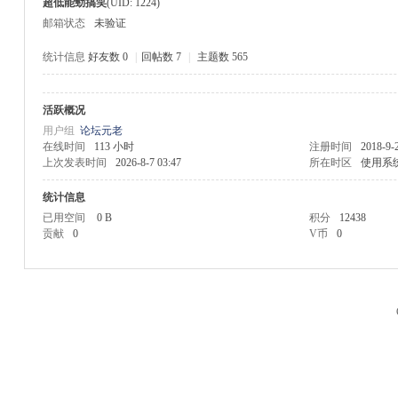
超低能勁搞笑
(UID: 1224)
邮箱状态
未验证
统计信息
好友数 0
|
回帖数 7
|
主题数 565
活跃概况
M
用户组
论坛元老
在线时间
113 小时
注册时间
2018-9-
上次发表时间
2026-8-7 03:47
所在时区
使用系
统计信息
已用空间
0 B
积分
12438
贡献
0
V币
0
品