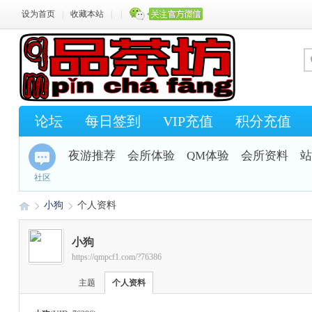
设为首页
|
收藏本站
|
|
论坛
每日签到
VIP充值
积分充值
夜游推荐
会所体验
QM体验
会所资料
站
社区
小狗
个人资料
小狗
https://qmpcf1.com/?76386
Q
›
›
主题
个人资料