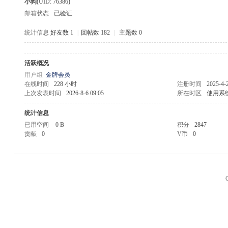
小狗
(UID: 76386)
邮箱状态
已验证
统计信息
好友数 1
|
回帖数 182
|
主题数 0
活跃概况
M
用户组
金牌会员
在线时间
228 小时
注册时间
2025-4-
上次发表时间
2026-8-6 09:05
所在时区
使用系
统计信息
已用空间
0 B
积分
2847
贡献
0
V币
0
品