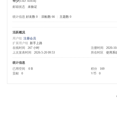
华少
(UID: 41854)
邮箱状态
未验证
统计信息
好友数 0
|
回帖数 66
|
主题数 0
活跃概况
M
用户组
注册会员
扩展用户组
新手上路
在线时间
267 小时
注册时间
2020-10
上次发表时间
2026-5-20 09:53
所在时区
使用系
统计信息
已用空间
0 B
积分
169
贡献
0
V币
0
品