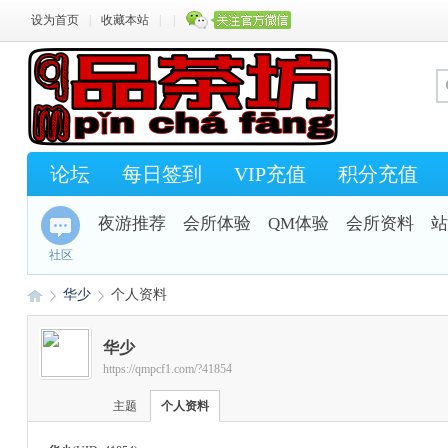
设为首页
|
收藏本站
|
|
论坛
每日签到
VIP充值
积分充值
夜游推荐
会所体验
QM体验
会所资料
站
社区
华少
个人资料
华少
https://qmpcf1.com/?41854
Q
›
›
主题
个人资料