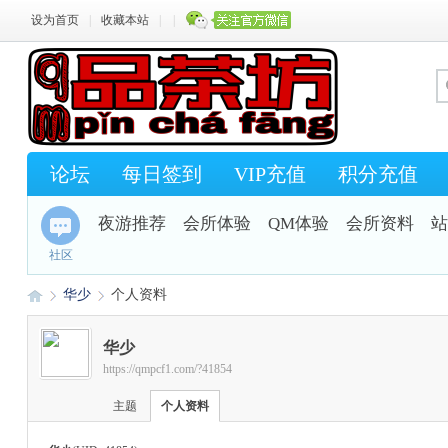
设为首页
|
收藏本站
|
|
论坛
每日签到
VIP充值
积分充值
夜游推荐
会所体验
QM体验
会所资料
站
社区
华少
个人资料
华少
https://qmpcf1.com/?41854
Q
›
›
主题
个人资料