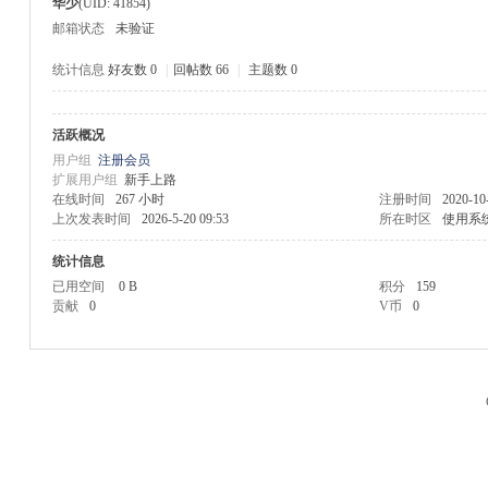
华少
(UID: 41854)
邮箱状态
未验证
统计信息
好友数 0
|
回帖数 66
|
主题数 0
活跃概况
M
用户组
注册会员
扩展用户组
新手上路
在线时间
267 小时
注册时间
2020-10
上次发表时间
2026-5-20 09:53
所在时区
使用系
统计信息
已用空间
0 B
积分
159
贡献
0
V币
0
品