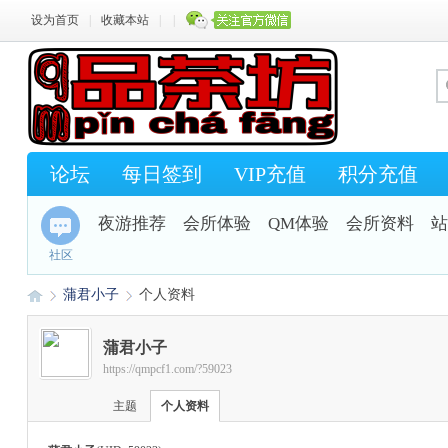
设为首页
|
收藏本站
|
|
论坛
每日签到
VIP充值
积分充值
夜游推荐
会所体验
QM体验
会所资料
站
社区
蒲君小子
个人资料
蒲君小子
https://qmpcf1.com/?59023
Q
›
›
主题
个人资料