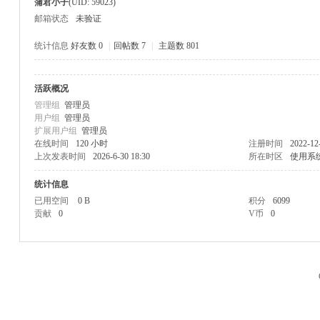
蒲君小子
(UID: 59023)
邮箱状态
未验证
统计信息
好友数 0
|
回帖数 7
|
主题数 801
活跃概况
M
管理组
管理员
用户组
管理员
扩展用户组
管理员
在线时间
120 小时
注册时间
2022-12
上次发表时间
2026-6-30 18:30
所在时区
使用系
统计信息
已用空间
0 B
积分
6099
贡献
0
V币
0
品