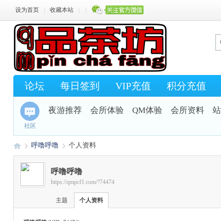
设为首页
|
收藏本站
|
|
论坛
每日签到
VIP充值
积分充值
夜游推荐
会所体验
QM体验
会所资料
站
社区
呼噜呼噜
个人资料
呼噜呼噜
https://qmpcf1.com/?74474
Q
›
›
主题
个人资料