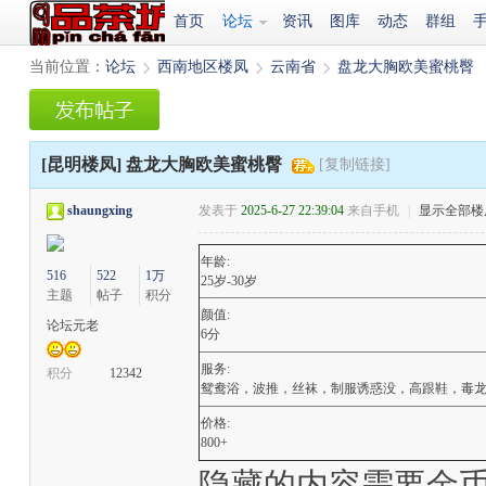
首页
论坛
资讯
图库
动态
群组
当前位置：
论坛
西南地区楼凤
云南省
盘龙大胸欧美蜜桃臀
›
›
›
[昆明楼凤]
盘龙大胸欧美蜜桃臀
[复制链接]
shaungxing
发表于
2025-6-27 22:39:04
来自手机
|
显示全部楼
年龄:
516
522
1万
25岁-30岁
主题
帖子
积分
颜值:
论坛元老
6分
服务:
积分
12342
鸳鸯浴，波推，丝袜，制服诱惑没，高跟鞋，毒
价格:
800+
隐藏的内容需要金币