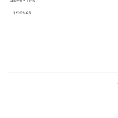
当前共有
0
个好友
没有相关成员
M
品