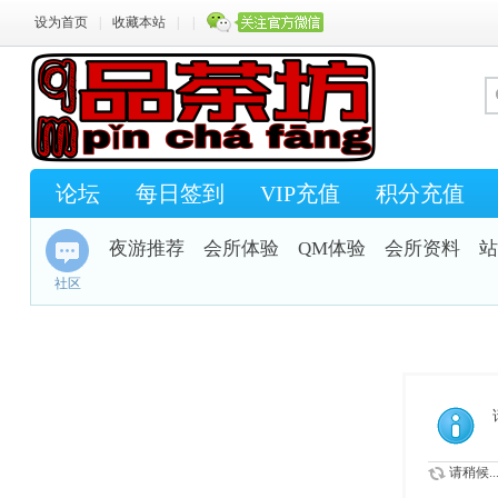
设为首页
|
收藏本站
|
|
论坛
每日签到
VIP充值
积分充值
夜游推荐
会所体验
QM体验
会所资料
站
社区
请稍候..