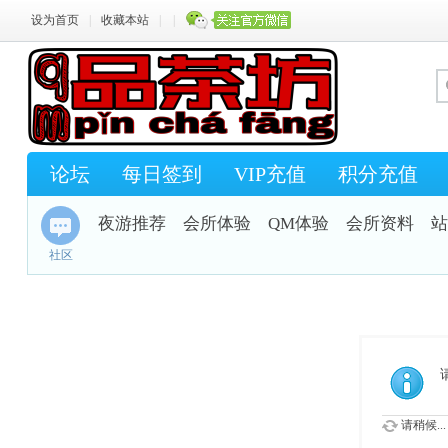
设为首页
|
收藏本站
|
|
论坛
每日签到
VIP充值
积分充值
夜游推荐
会所体验
QM体验
会所资料
站
社区
请稍候...