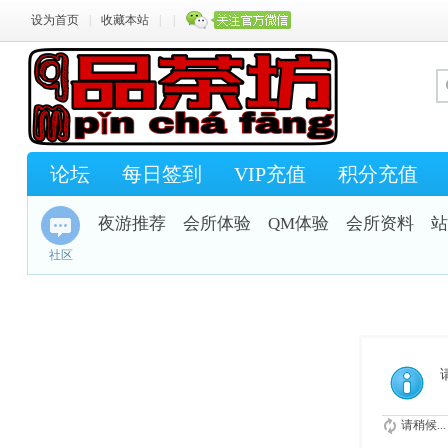
设为首页
|
收藏本站
|
|
论坛
每日签到
VIP充值
积分充值
夜游推荐
会所体验
QM体验
会所资料
站
社区
请稍候...